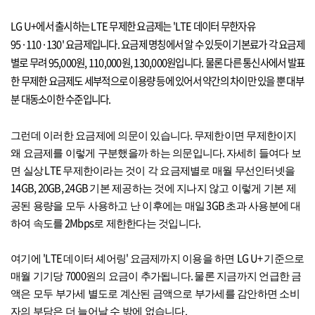
LG U+
에서 출시하는
LTE
무제한 요금제는
'LTE
데이터 무한자유
95·110·130'
요금제입니다
.
요금제 명칭에서 알 수 있듯이 기본료가 각 요금제
별로 무려
95,000
원
, 110,000
원
, 130,000
원입니다
.
물론 다른 통신사에서 발표
한 무제한 요금제도 세부적으로 이용량 등에 있어서 약간의 차이만 있을 뿐 대부
분 대동소이한 수준입니다
.
.
그런데 이러한 요금제에 의문이 있습니다
무제한이면 무제한이지
.
왜 요금제를 이렇게 구분했을까 하는 의문입니다
자세히 들여다 보
LTE
면 실상
무제한이라는 것이 각 요금제별로 매월 무선인터넷을
14GB, 20GB, 24GB
기본 제공하는 것에 지나지 않고 이렇게 기본 제
3GB
공된 용량을 모두 사용하고 난 이후에는 매일
초과 사용분에 대
2Mbps
.
하여 속도를
로 제한한다는 것입니다
'LTE
'
LG U+
여기에
데이터 셰어링
요금제까지 이용을 하면
기준으로
7000
.
매월 기기당
원의 요금이 추가됩니다
물론 지금까지 언급한 금
액은 모두 부가세 별도로 계산된 금액으로 부가세를 감안하면 소비
.
자의 부담은 더 늘어날 수 밖에 없습니다