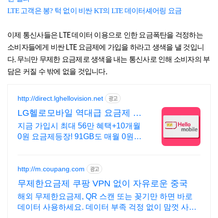
LTE 고객은 봉? 턱 없이 비싼 KT의 LTE 데이터셰어링 요금
LTE
이제 통신사들은
데이터 이용으로 인한 요금폭탄을 걱정하는
LTE
소비자들에게 비싼
요금제에 가입을 하라고 생색을 낼 것입니
.
다
무늬만 무제한 요금제로 생색을 내는 통신사로 인해 소비자의 부
.
담은 커질 수 밖에 없을 것입니다
http://direct.lghellovision.net
광고
LG헬로모바일 역대급 요금제 편
의점 유심, 이심 즉시개통
지금 가입시 최대 56만 혜택+10개월
0원 요금제등장! 91GB도 매월 0원으
로
http://m.coupang.com
광고
무제한요금제 쿠팡 VPN 없이 자유로운 중국
해외 무제한요금제, QR 스캔 또는 꽂기만 하면 바로
데이터 사용하세요. 데이터 부족 걱정 없이 맘껏 사용!
와우회원 캐시 적립 혜택도 놓치지 마세요.