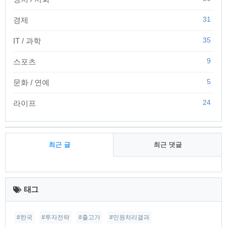
31
경제
35
IT / 과학
9
스포츠
5
문화 / 연예
24
라이프
최근 글
최근 댓글
최
근
태그
글
#한국
#투자전략
#출고가
#민원처리결과