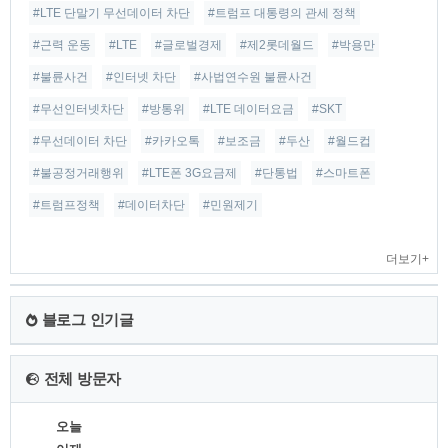
#LTE 단말기 무선데이터 차단
#트럼프 대통령의 관세 정책
#근력 운동
#LTE
#글로벌경제
#제2롯데월드
#박용만
#불륜사건
#인터넷 차단
#사법연수원 불륜사건
#무선인터넷차단
#방통위
#LTE 데이터요금
#SKT
#무선데이터 차단
#카카오톡
#보조금
#두산
#월드컵
#불공정거래행위
#LTE폰 3G요금제
#단통법
#스마트폰
#트럼프정책
#데이터차단
#민원제기
더보기+
블로그 인기글
전체 방문자
오늘