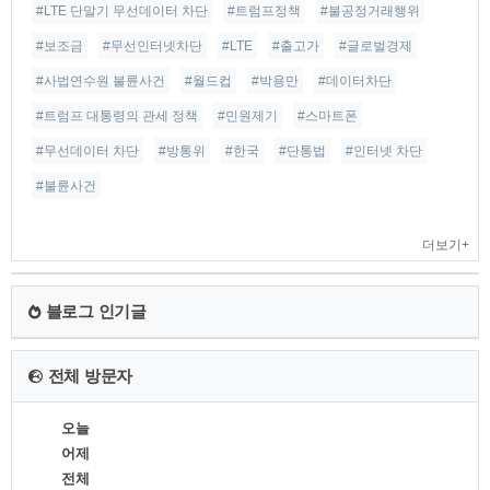
#LTE 단말기 무선데이터 차단
#트럼프정책
#불공정거래행위
#보조금
#무선인터넷차단
#LTE
#출고가
#글로벌경제
#사법연수원 불륜사건
#월드컵
#박용만
#데이터차단
#트럼프 대통령의 관세 정책
#민원제기
#스마트폰
#무선데이터 차단
#방통위
#한국
#단통법
#인터넷 차단
#불륜사건
더보기+
블로그 인기글
전체 방문자
오늘
어제
전체