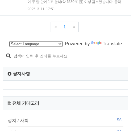
안화와 엔화의 환율은 각각 소폭 상승했습니다. 달러·위안 환율
이 두 달 만에 1조 달러(약 1530조 원) 이상 감소했습니다. 급락
은 전일 대비 0.01위안 상승한 7.24위안을 기록했으며, 달러·엔
한 주가와 함께 AI 칩 시장에 대한 우려가 더욱 커지고 있습니
2025. 3. 11. 17:51
환율은 0.91엔 상승한 148.14엔을 기록했습니다. 이는 연초
다. 엔비디아의 시가총액 급감과 주가 하락2025년 3월 10일(현
7.32위안, 157.6..
지 시간), 뉴욕증시에서 엔비디아의 주가는 전 거래일 대비
5.07% 하락한 106.98달러를 기록했습니다. 이로 인해 엔비디
«
1
»
아의 시가총액은 2조 6100억 달러로 감소하였습니다. 지난 1월
6일 엔비디아는 주당 149.43달러를 기록하며 종가 기준 사상
최고치를 기록했으나, 불과 두 달 만에 시가총액이 1조 500억
Powered by
Translate
달러 줄어든 것입니다. 엔비디아 주가의 하락은 중국 스타트업
'딥시크'의 등장과 무관하지 않습니다. 지난 1월, 딥시크가 약
20..
공지사항
전체 카테고리
56
정치 / 사회