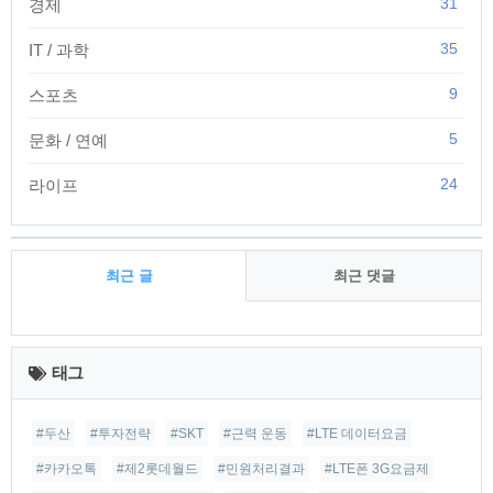
31
경제
35
IT / 과학
9
스포츠
5
문화 / 연예
24
라이프
최근 글
최근 댓글
최
근
태그
글
#두산
#투자전략
#SKT
#근력 운동
#LTE 데이터요금
#카카오톡
#제2롯데월드
#민원처리결과
#LTE폰 3G요금제