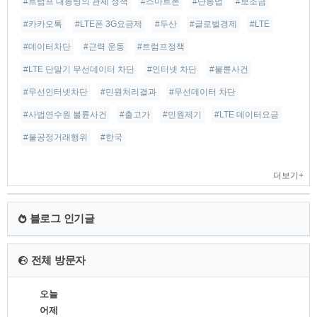
#트럼프 대통령의 관세 정책
#스마트폰
#단통법
#보조금
#카카오톡
#LTE폰 3G요금제
#두산
#글로벌경제
#LTE
#데이터차단
#근력 운동
#트럼프정책
#LTE 단말기 무선데이터 차단
#인터넷 차단
#불륜사건
#무선인터넷차단
#민원처리결과
#무선데이터 차단
#사법연수원 불륜사건
#출고가
#민원제기
#LTE 데이터요금
#불공정거래행위
#한국
더보기+
블로그 인기글
전체 방문자
오늘
어제