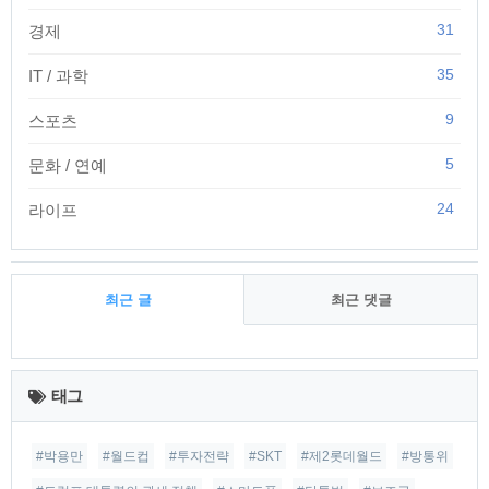
31
경제
35
IT / 과학
9
스포츠
5
문화 / 연예
24
라이프
최근 글
최근 댓글
최
근
태그
글
#박용만
#월드컵
#투자전략
#SKT
#제2롯데월드
#방통위