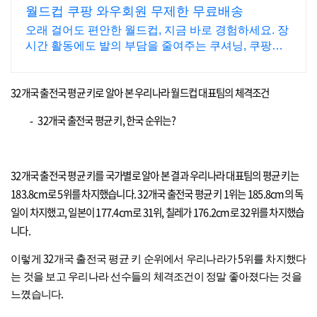
월드컵 쿠팡 와우회원 무제한 무료배송
오래 걸어도 편안한 월드컵, 지금 바로 경험하세요. 장
시간 활동에도 발의 부담을 줄여주는 쿠셔닝, 쿠팡에
서 만나세요.
32
개국 출전국 평균 키로 알아 본 우리나라 월드컵 대표팀의 체격조건
32
개국 출전국 평균 키
,
한국 순위는
?
-
32
개국 출전국 평균 키를 국가별로 알아 본 결과 우리나라 대표팀의 평균 키는
183.8cm
로
5
위를 차지했습니다
. 32
개국 출전국 평균 키
1
위는
185.8cm
의 독
일이 차지했고
,
일본이
177.4cm
로
31
위
,
칠레가
176.2cm
로
32
위를 차지했습
니다
.
32
5
이렇게
개국 출전국 평균 키 순위에서 우리나라가
위를 차지했다
는 것을 보고 우리나라 선수들의 체격조건이 정말 좋아졌다는 것을
.
느꼈습니다