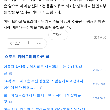
은 앞으로 더 이상 신체조건 등을 이유로 저조한 성적에 대한 면죄부
.
를 받을 수 없다는 의미이기도 합니다
32
이번 브라질 월드컵에서 우리 선수들이
개국 출전국 평균 키의 순
.
서에 버금가는 성적을 거뒀으면 좋겠습니다
구독하기
공감
'
스포츠
' 카테고리의 다른 글
이동걸-황재균 빈볼시비로 재조명해 보는 야신 김성
2015.04.13
근
(1)
84억 주고 데려온 두산 장원준, 시범경기 데뷔전에서
2015.03.08
삼성에 난타 당해… …
(0)
한국이 월드컵에서 다른 나라보다 뛰어나게 잘하는
2014.06.24
것
(0)
한국 16강 경우의 수 분석을 통해 알아 본 벨기에가 러