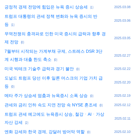
긍정적 경제 전망에 힘입은 뉴욕 증시 상승세
(1)
2025.03.08
트럼프 대통령의 관세 정책 변화와 뉴욕 증시의 반
2025.03.06
등
(1)
무역전쟁의 충격파로 인한 미국 증시의 급락과 향후 경
2025.03.05
제 전망
(0)
7월부터 시작되는 가계부채 규제, 스트레스 DSR 3단
2025.02.27
계 시행과 대출 한도 축소
(0)
미국 빅테크 기술주 급락과 경기 불안
(0)
2025.02.22
도널드 트럼프 당선 이후 일론 머스크의 기업 가치 급
2025.02.20
등
(0)
메타 주가 상승세 멈춤과 뉴욕증시 소폭 상승
(0)
2025.02.19
관세와 금리 인하 속도 지연 전망 속 NYSE 혼조세
(0)
2025.02.12
트럼프 관세 예고에도 뉴욕증시 상승, 철강ㆍAIㆍ가상
2025.02.11
자산 강세
(2)
엔화 강세와 한국 경제, 강달러 방어막 역할
(0)
2025.02.10