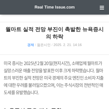
Real Time Issue.com
월마트 실적 전망 부진이 촉발한 뉴욕증시
의 하락
경제
/
젊은시인
/
2025. 2. 21. 14:16
미국 증시는
2025
년
2
월
20
일
(
현지시간
),
소매업체 월마트가
실망스러운 매출 전망을 발표한 이후 크게 하락했습니다
.
월마
트의 부진한 실적 전망은 미국 경제의 주요 엔진인 소비자 지출
에 대한 우려를 불러일으켰으며
,
이는 주식시장의 전반적인 매
도세를 유발했습니다
.