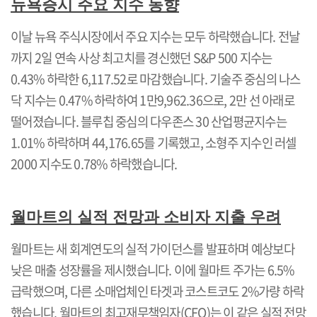
뉴욕증시 주요 지수 동향
이날 뉴욕 주식시장에서 주요 지수는 모두 하락했습니다
.
전날
까지
2
일 연속 사상 최고치를 경신했던
S&P 500
지수는
0.43%
하락한
6,117.52
로 마감했습니다
.
기술주 중심의 나스
닥 지수는
0.47%
하락하여
1
만
9,962.36
으로
, 2
만 선 아래로
떨어졌습니다
.
블루칩 중심의 다우존스
30
산업평균지수는
1.01%
하락하며
44,176.65
를 기록했고
,
소형주 지수인 러셀
2000
지수도
0.78%
하락했습니다
.
월마트의 실적 전망과 소비자 지출 우려
월마트는 새 회계연도의 실적 가이던스를 발표하며 예상보다
낮은 매출 성장률을 제시했습니다
.
이에 월마트 주가는
6.5%
급락했으며
,
다른 소매업체인 타겟과 코스트코도
2%
가량 하락
했습니다
.
월마트의 최고재무책임자
(CFO)
는 이 같은 실적 전망