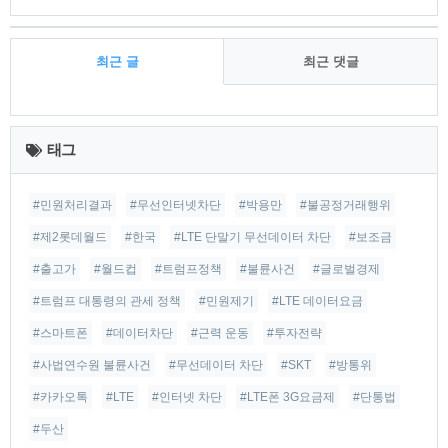
최근 글
최근 댓글
최
근
태그
글
#민원처리결과
#무선인터넷차단
#박용만
#불공정거래행위
#제2롯데월드
#한국
#LTE 단말기 무선데이터 차단
#보조금
#출고가
#월드컵
#트럼프정책
#불륜사건
#글로벌경제
#트럼프 대통령의 관세 정책
#민원제기
#LTE 데이터요금
#스마트폰
#데이터차단
#근력 운동
#투자전략
#사법연수원 불륜사건
#무선데이터 차단
#SKT
#방통위
#카카오톡
#LTE
#인터넷 차단
#LTE폰 3G요금제
#단통법
#두산