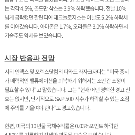
는 각각
4.5%,
골드만 삭스는
3.9%
하락했습니다
.
전날
10%
넘게 급락했던 팔란티어 테크놀로지스는 이날도
5.2%
하락세
를 이어갔습니다
.
아마존은
1.7%,
오라클은
3.0%
하락하면서
기술주도 약세를 보였습니다
.
시장 반응과 전망
시티 인덱스 및 포렉스닷컴의 파와드 라자크자다는
"
미국 증시
가 매력적인 밸류에이션을 회복하기 위해서는 조만간 조정이
필요할 수 있다
"
고 말했습니다
.
그는
"
현재 어떤 명백한 경고 신
호는 없지만
,
단기적으로
S&P 500
지수가 하락할 수 있는 조짐
에 주의를 기울여야 한다
"
고 경고했습니다
.
한편
,
미국의
10
년물 국채수익률은
0.03%
포인트 하락한
4.50%
를 기록하며 장세와 연동된 모습을 보였습니다
.