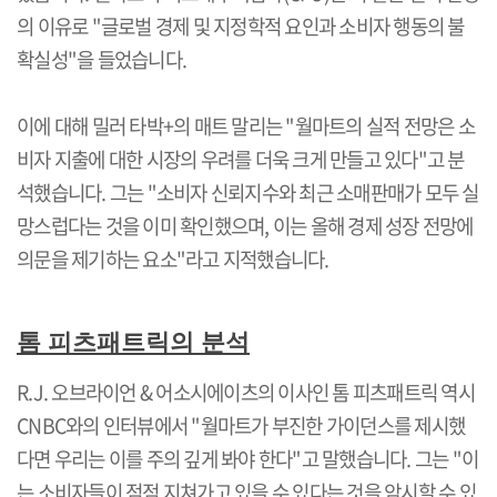
의 이유로
"
글로벌 경제 및 지정학적 요인과 소비자 행동의 불
확실성
"
을 들었습니다
.
이에 대해 밀러 타박
+
의 매트 말리는
"
월마트의 실적 전망은 소
비자 지출에 대한 시장의 우려를 더욱 크게 만들고 있다
"
고 분
석했습니다
.
그는
"
소비자 신뢰지수와 최근 소매판매가 모두 실
망스럽다는 것을 이미 확인했으며
,
이는 올해 경제 성장 전망에
의문을 제기하는 요소
"
라고 지적했습니다
.
톰 피츠패트릭의 분석
R.J.
오브라이언
&
어소시에이츠의 이사인 톰 피츠패트릭 역시
CNBC
와의 인터뷰에서
"
월마트가 부진한 가이던스를 제시했
다면 우리는 이를 주의 깊게 봐야 한다
"
고 말했습니다
.
그는
"
이
는 소비자들이 점점 지쳐가고 있을 수 있다는 것을 암시할 수 있